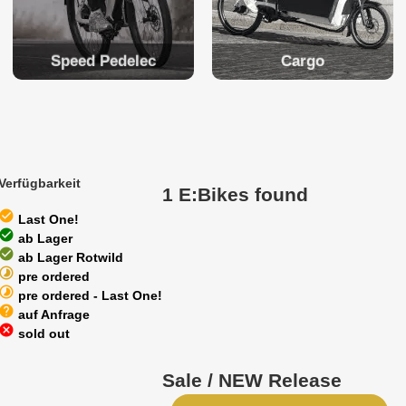
Speed Pedelec
Cargo
Verfügbarkeit
1 E:Bikes found
heck_circle
Last One!
heck_circle
ab Lager
heck_circle
ab Lager Rotwild
timelapse
pre ordered
timelapse
pre ordered - Last One!
help
auf Anfrage
cancel
sold out
Sale / NEW Release