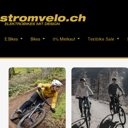
E:Bikes
Bikes
0% Mietkauf
Testbike Sale