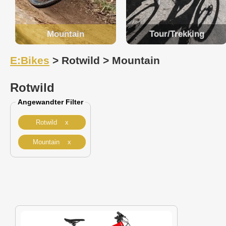
Mountain
Tour/Trekking
E:Bikes
> Rotwild > Mountain
Rotwild
Angewandter Filter
Rotwild x
Mountain x