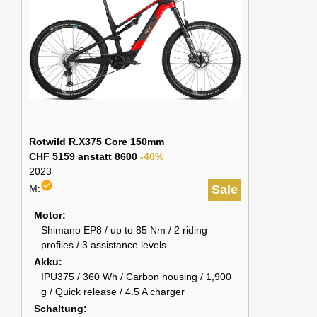
Rotwild R.X375 Core 150mm
CHF 5159 anstatt 8600
-40%
2023
check_circle
M:
Sale
Motor
Shimano EP8 / up to 85 Nm / 2 riding
profiles / 3 assistance levels
Akku
IPU375 / 360 Wh / Carbon housing / 1,900
g / Quick release / 4.5 A charger
Schaltung