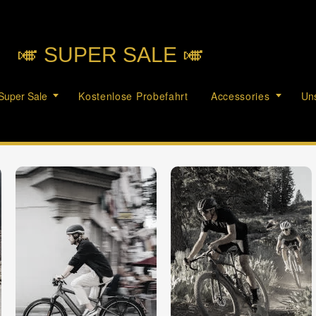
🎺︎ SUPER SALE 🎺︎
Super Sale
Kostenlose Probefahrt
Accessories
Uns