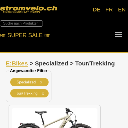
DE
FR
EN
Tog
🎺︎ SUPER SALE 🎺︎
E:Bikes
> Specialized > Tour/Trekking
Angewandter Filter
Specialized x
Tour/Trekking x