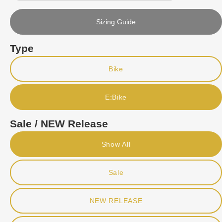
Sizing Guide
Type
Bike
E:Bike
Sale / NEW Release
Show All
Sale
NEW RELEASE