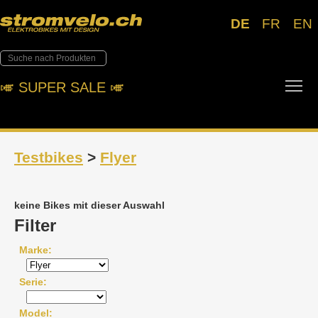
DE
FR
EN
Tog
🎺︎ SUPER SALE 🎺︎
Testbikes
>
Flyer
keine Bikes mit dieser Auswahl
Filter
Marke
Serie
Model