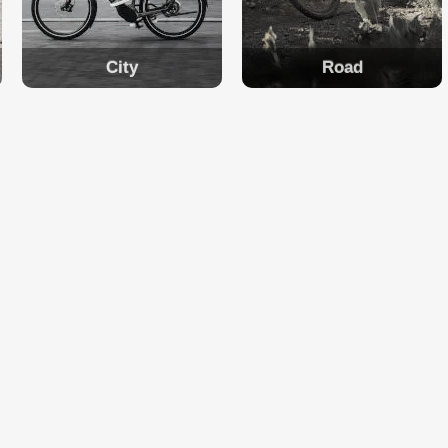
City
Road