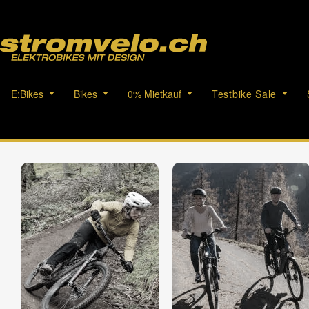
E:Bikes
Bikes
0% Mietkauf
Testbike Sale