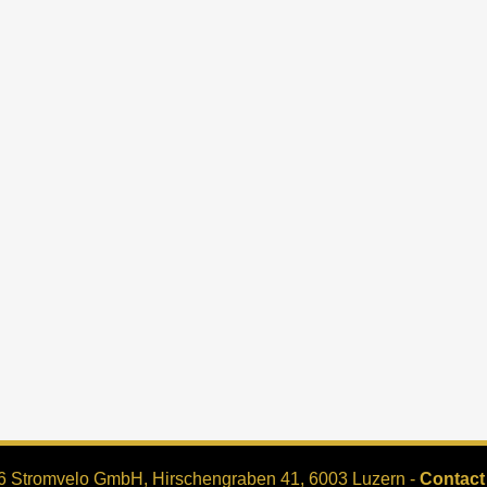
6 Stromvelo GmbH, Hirschengraben 41, 6003 Luzern -
Contact