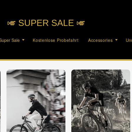
🎺︎ SUPER SALE 🎺︎
Super Sale
Kostenlose Probefahrt
Accessories
Uns