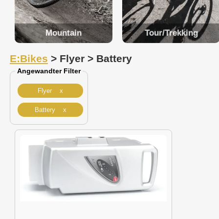
Mountain
Tour/Trekking
E:Bikes
> Flyer > Battery
Angewandter Filter
Flyer x
Battery x