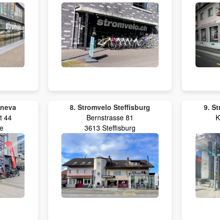
eneva
8. Stromvelo Steffisburg
9. S
t 44
Bernstrasse 81
K
e
3613 Steffisburg