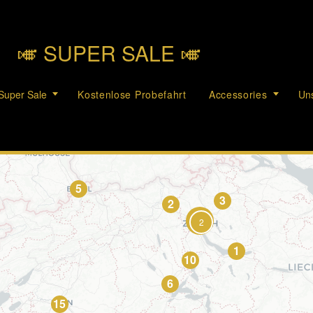
🎺︎ SUPER SALE 🎺︎
Super Sale
Kostenlose Probefahrt
Accessories
Uns
5
3
2
2
1
10
6
15