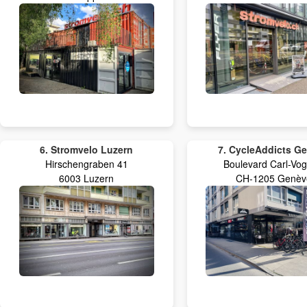
6. Stromvelo Luzern
7. CycleAddicts G
Hirschengraben 41
Boulevard Carl-Vog
6003 Luzern
CH-1205 Genèv