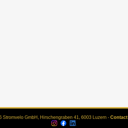
6 Stromvelo GmbH, Hirschengraben 41, 6003 Luzern -
Contact