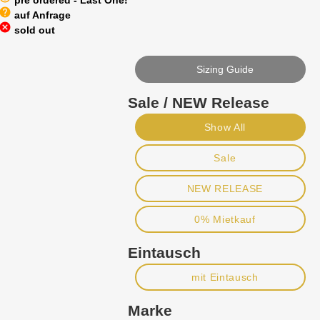
pre ordered - Last One!
help
auf Anfrage
cancel
sold out
Sizing Guide
Sale / NEW Release
Show All
Sale
NEW RELEASE
0% Mietkauf
Eintausch
mit Eintausch
Marke