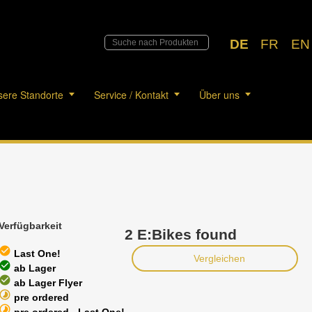
DE
FR
EN
ere Standorte
Service / Kontakt
Über uns
Verfügbarkeit
2 E:Bikes found
heck_circle
Last One!
Vergleichen
heck_circle
ab Lager
heck_circle
ab Lager Flyer
timelapse
pre ordered
timelapse