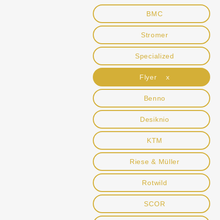
BMC
Stromer
Specialized
Flyer x
Benno
Desiknio
KTM
Riese & Müller
Rotwild
SCOR