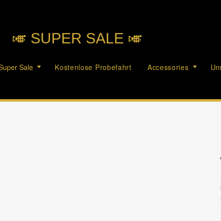
🎺︎ SUPER SALE 🎺︎
Super Sale
Kostenlose Probefahrt
Accessories
Uns
c
c
c