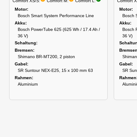
Comfort XS/S:
Comfort M:
Comfort L:
Comfort X
Motor
Motor
Bosch Smart System Performance Line
Bosch 
Akku
Akku
Bosch PowerTube 625 (625 Wh / 17.4 Ah /
Bosch 
36 V)
36 V)
Schaltung
Schaltu
Bremsen
Bremse
Shimano BR-MT200, 2 piston
Shiman
Gabel
Gabel
SR Suntour NEX-E25, 15 x 100 mm 63
SR Sun
Rahmen
Rahmen
Aluminium
Alumin