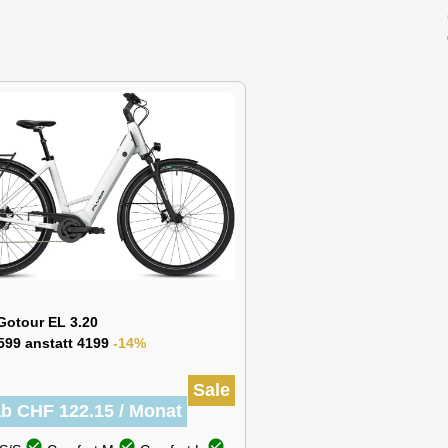
Gotour EL 3.20
599 anstatt 4199
-14%
Sale
ab CHF 122.15 / Monat
check_circle
check_circle
check_circle