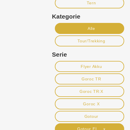
Tern
Kategorie
Alle
Tour/Trekking
Serie
Flyer Akku
Goroc TR
Goroc TR:X
Goroc X
Gotour
Gotour EL x