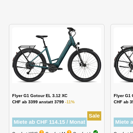
Flyer G1 Gotour EL 3.12 XC
Flyer G1 
CHF ab 3399 anstatt 3799
-11%
CHF ab 3
Sale
Miete ab CHF 114.15 / Monat
Miete 
help
help
check_circle