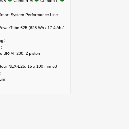
S/S:
Comfort M:
Comfort L:
Smart System Performance Line
PowerTube 625 (625 Wh / 17.4 Ah /
ng
n
o BR-MT200, 2 piston
tour NEX-E25, 15 x 100 mm 63
ium