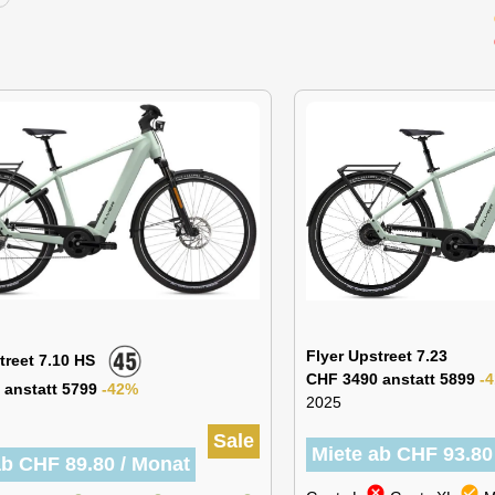
Flyer Upstreet 7.23
street 7.10 HS
CHF 3490 anstatt 5899
-
 anstatt 5799
-42%
2025
Sale
Miete ab CHF 93.80
ab CHF 89.80 / Monat
cancel
check_circle