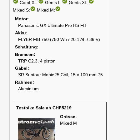
check_circle
check_circle
check_circle
check_circle
Comf XL:
Gents L:
Gents XL:
check_circle
check_circle
Mixed S:
Mixed M:
Motor
Panasonic GX Ultimate Pro HS FIT
Akku
FLYER FIB 750 (750 Wh / 20.1 Ah / 36 V)
Schaltung
Bremsen
TRP C2.3, 4 piston
Gabel
SR Suntour Mobie25 Coil, 15 x 100 mm 75
Rahmen
Aluminium
Testbike Sale ab CHF5219
Grösse:
Mixed M