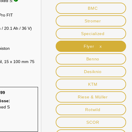
ixed S:
BMC
Pro FIT
Stromer
/ 20.1 Ah / 36 V)
Specialized
Flyer x
iston
Benno
l, 15 x 100 mm 75
Desiknio
KTM
599
Riese & Müller
össe:
xed S
Rotwild
SCOR