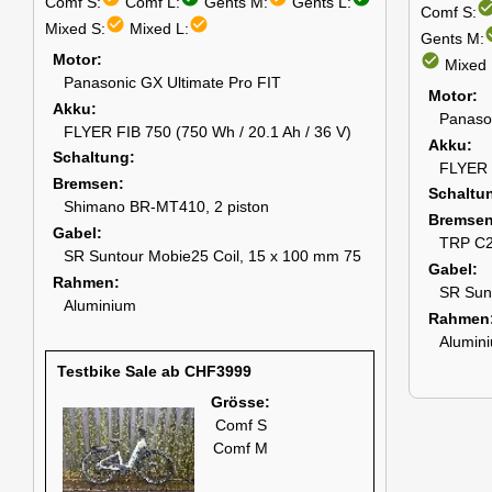
Comf S:
Comf L:
Gents M:
Gents L:
check_cir
Comf S:
check_circle
check_circle
Mixed S:
Mixed L:
chec
Gents M:
Motor
check_circle
Mixed 
Panasonic GX Ultimate Pro FIT
Motor
Akku
Panaso
FLYER FIB 750 (750 Wh / 20.1 Ah / 36 V)
Akku
Schaltung
FLYER F
Bremsen
Schaltu
Shimano BR-MT410, 2 piston
Bremse
Gabel
TRP C2.
SR Suntour Mobie25 Coil, 15 x 100 mm 75
Gabel
Rahmen
SR Sun
Aluminium
Rahmen
Alumin
Testbike Sale ab CHF3999
Grösse:
Comf S
Comf M