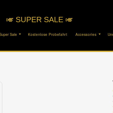
🎺︎ SUPER SALE 🎺︎
Super Sale
Kostenlose Probefahrt
Accessories
Uns
c
c
c