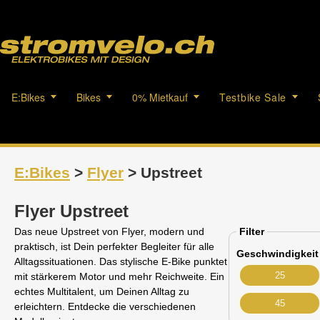
E:Bikes
Bikes
0% Mietkauf
Testbike Sale
E:Bikes
>
Flyer
> Upstreet
Flyer Upstreet
Das neue Upstreet von Flyer, modern und
Filter
praktisch, ist Dein perfekter Begleiter für alle
Geschwindigkeit
Alltagssituationen. Das stylische E-Bike punktet
25
mit stärkerem Motor und mehr Reichweite. Ein
echtes Multitalent, um Deinen Alltag zu
45
erleichtern. Entdecke die verschiedenen