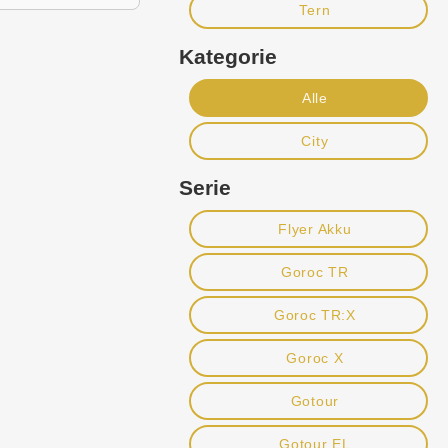
Tern
Kategorie
Alle
City
Serie
Flyer Akku
Goroc TR
Goroc TR:X
Goroc X
Gotour
Gotour EL