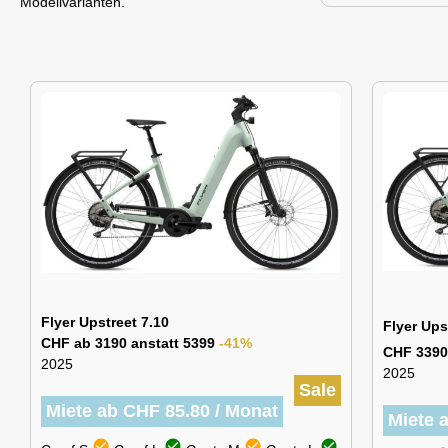
Modellvarianten.
Flyer Upstreet 7.10
Flyer Up
CHF ab 3190 anstatt 5399
-41%
CHF 3390
2025
2025
Sale
Miete ab CHF 85.80 / Monat
Miete 
check_circle
check_circle
check_circle
check_circle