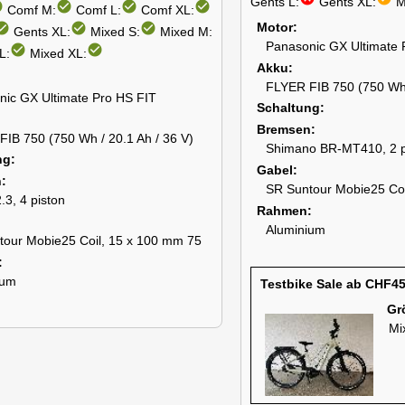
Gents L:
Gents XL:
M
cle
check_circle
check_circle
check_circle
Comf M:
Comf L:
Comf XL:
Motor
k_circle
check_circle
check_circle
Gents XL:
Mixed S:
Mixed M:
Panasonic GX Ultimate 
check_circle
check_circle
L:
Mixed XL:
Akku
FLYER FIB 750 (750 Wh 
nic GX Ultimate Pro HS FIT
Schaltung
Bremsen
IB 750 (750 Wh / 20.1 Ah / 36 V)
Shimano BR-MT410, 2 p
ng
Gabel
n
SR Suntour Mobie25 Coi
3, 4 piston
Rahmen
Aluminium
tour Mobie25 Coil, 15 x 100 mm 75
ium
Testbike Sale ab CHF4
Gr
Mi