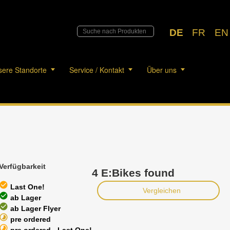
DE
FR
EN
ere Standorte
Service / Kontakt
Über uns
Verfügbarkeit
4 E:Bikes found
heck_circle
Last One!
Vergleichen
heck_circle
ab Lager
heck_circle
ab Lager Flyer
timelapse
pre ordered
timelapse