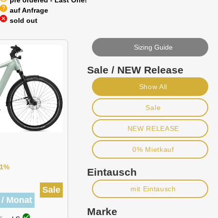
pre ordered - Last One!
help
auf Anfrage
cancel
sold out
Sizing Guide
Sale / NEW Release
Show All
Sale
NEW RELEASE
0% Mietkauf
41%
Eintausch
Sale
mit Eintausch
 / Monat
Marke
check_circle