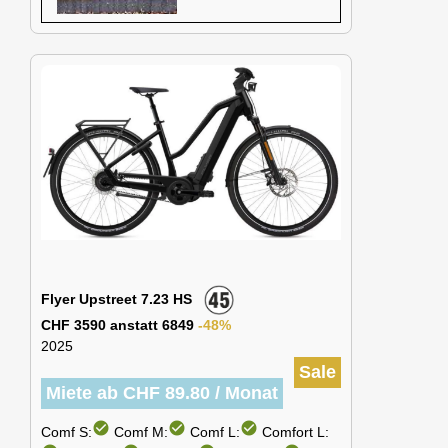
Flyer Upstreet 7.23 HS
CHF 3590 anstatt 6849
-48%
2025
Sale
Miete ab CHF 89.80 / Monat
check_circle
check_circle
check_circle
Comf S:
Comf M:
Comf L:
Comfort L: