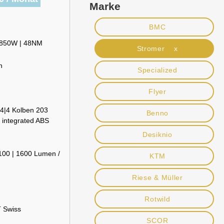
Marke
BMC
| 850W | 48NM
Stromer x
h
Specialized
Flyer
4|4 Kolben 203
Benno
 integrated ABS
Desiknio
100 | 1600 Lumen /
KTM
Riese & Müller
Rotwild
T Swiss
SCOR