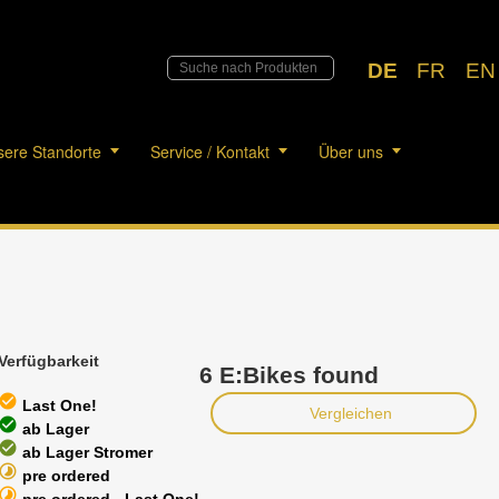
DE
FR
EN
ere Standorte
Service / Kontakt
Über uns
Verfügbarkeit
6 E:Bikes found
heck_circle
Last One!
Vergleichen
heck_circle
ab Lager
heck_circle
ab Lager Stromer
timelapse
pre ordered
timelapse