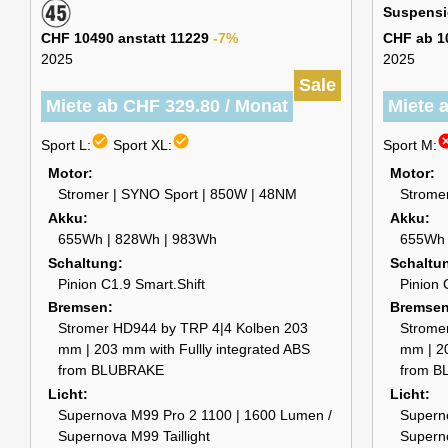
Suspens
CHF 10490 anstatt 11229
-7%
CHF ab 1
2025
2025
Sale
Miete ab CHF 329.80 / Monat
Miete 
check_circle
check_circle
can
Sport L:
Sport XL:
Sport M:
Motor
Motor
Stromer | SYNO Sport | 850W | 48NM
Strome
Akku
Akku
655Wh | 828Wh | 983Wh
655Wh 
Schaltung
Schaltu
Pinion C1.9 Smart.Shift
Pinion 
Bremsen
Bremse
Stromer HD944 by TRP 4|4 Kolben 203
Strome
mm | 203 mm with Fullly integrated ABS
mm | 20
from BLUBRAKE
from 
Licht
Licht
Supernova M99 Pro 2 1100 | 1600 Lumen /
Supern
Supernova M99 Taillight
Superno