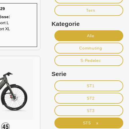
329
Tern
össe:
Kategorie
ort L
ort XL
Alle
Commuting
S-Pedelec
Serie
ST1
ST2
ST3
ST5 x
S