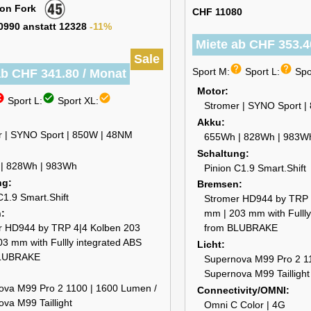
ion Fork
CHF 11080
0990 anstatt 12328
-11%
Miete ab CHF 353.4
Sale
help
help
Sport M:
Sport L:
Spo
ab CHF 341.80 / Monat
Motor
cel
check_circle
check_circle
Sport L:
Sport XL:
Stromer | SYNO Sport 
Akku
r | SYNO Sport | 850W | 48NM
655Wh | 828Wh | 983W
Schaltung
| 828Wh | 983Wh
Pinion C1.9 Smart.Shift
ng
Bremsen
C1.9 Smart.Shift
Stromer HD944 by TRP 
n
mm | 203 mm with Fullly
r HD944 by TRP 4|4 Kolben 203
from BLUBRAKE
3 mm with Fullly integrated ABS
Licht
BLUBRAKE
Supernova M99 Pro 2 1
Supernova M99 Taillight
ova M99 Pro 2 1100 | 1600 Lumen /
Connectivity/OMNI
va M99 Taillight
Omni C Color | 4G