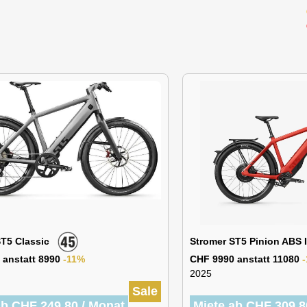
ST5 Classic
Stromer ST5 Pinion ABS
 anstatt 8990
-11%
CHF 9990 anstatt 11080
2025
Sale
ab CHF 249.80 / Monat
Miete ab CHF 309.8