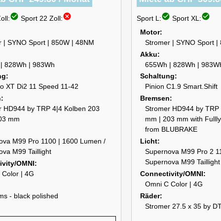
check_circle
cancel
check_circle
check_circle
oll:
Sport 22 Zoll:
Sport L:
Sport XL:
Motor
r | SYNO Sport | 850W | 48NM
Stromer | SYNO Sport 
Akku
| 828Wh | 983Wh
655Wh | 828Wh | 983W
ng
Schaltung
o XT Di2 11 Speed 11-42
Pinion C1.9 Smart.Shift
n
Bremsen
r HD944 by TRP 4|4 Kolben 203
Stromer HD944 by TRP 
03 mm
mm | 203 mm with Fullly
from BLUBRAKE
ova M99 Pro 1100 | 1600 Lumen /
Licht
va M99 Taillight
Supernova M99 Pro 2 1
Supernova M99 Taillight
ivity/OMNI
 Color | 4G
Connectivity/OMNI
Omni C Color | 4G
ms - black polished
Räder
Stromer 27.5 x 35 by D