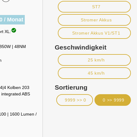
ST7
0 / Monat
Stromer Akkus
check_circle
rt XL:
Stromer Akkus V1/ST1
Geschwindigkeit
| 850W | 48NM
25 km/h
h
45 km/h
Sortierung
4|4 Kolben 203
 integrated ABS
9999 >> 0
0 >> 9999
100 | 1600 Lumen /