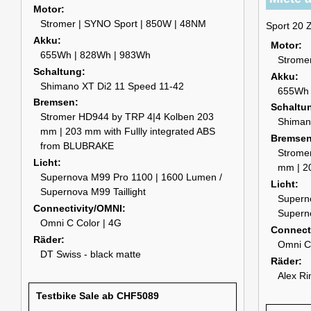
Motor
Stromer | SYNO Sport | 850W | 48NM
Sport 20 Z
Akku
Motor
655Wh | 828Wh | 983Wh
Strome
Schaltung
Akku
Shimano XT Di2 11 Speed 11-42
655Wh 
Bremsen
Schaltu
Stromer HD944 by TRP 4|4 Kolben 203
Shiman
mm | 203 mm with Fullly integrated ABS
Bremse
from BLUBRAKE
Strome
Licht
mm | 2
Supernova M99 Pro 1100 | 1600 Lumen /
Licht
Supernova M99 Taillight
Supern
Connectivity/OMNI
Superno
Omni C Color | 4G
Connect
Räder
Omni C
DT Swiss - black matte
Räder
Alex Ri
Testbike Sale ab CHF5089