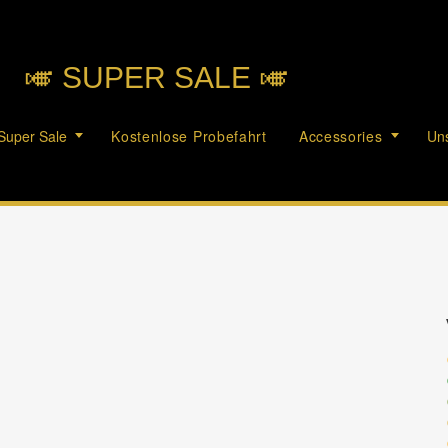
🎺︎ SUPER SALE 🎺︎
Super Sale
Kostenlose Probefahrt
Accessories
Uns
c
c
c