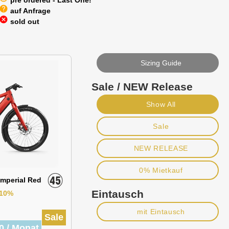
pre ordered - Last One!
help
auf Anfrage
cancel
sold out
Sizing Guide
Sale / NEW Release
Show All
Sale
NEW RELEASE
0% Mietkauf
 Imperial Red
Eintausch
-10%
mit Eintausch
Sale
0 / Monat