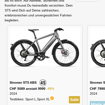
bis 45 km/h. Auf Ästhetik, Sicherheit und
Komfort musst Du keinesfalls verzichten. Dein
ST5 wird Dich auf Deine zahlreichen,
erlebnisreichen und unvergesslichen Fahrten
begleiten.
Stromer ST5 ABS
Stromer 
CHF 5089 anstatt 9990
-49%
CHF 7990
2024
2024
check_circle
Testbikes: Sport L,Sport XL
Sale
Miete 