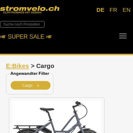
DE
FR
EN
Tog
🎺︎ SUPER SALE 🎺︎
E:Bikes
> Cargo
Angewandter Filter
Cargo x