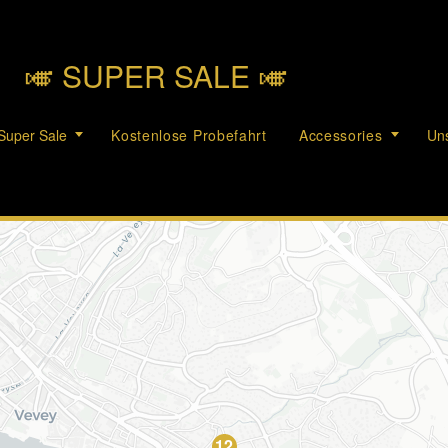
🎺︎ SUPER SALE 🎺︎
Super Sale
Kostenlose Probefahrt
Accessories
Uns
12