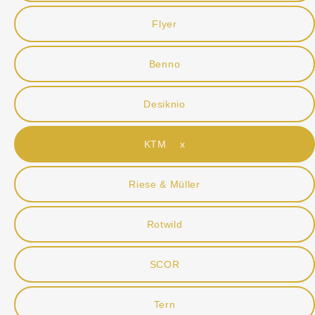
Flyer
Benno
Desiknio
KTM x
Riese & Müller
Rotwild
SCOR
Tern