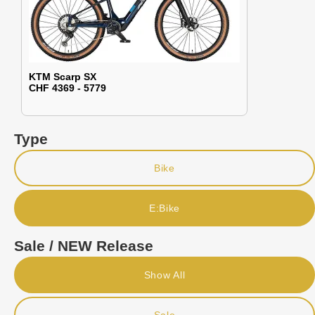
KTM Scarp SX
CHF 4369 - 5779
Type
Bike
E:Bike
Sale / NEW Release
Show All
Sale