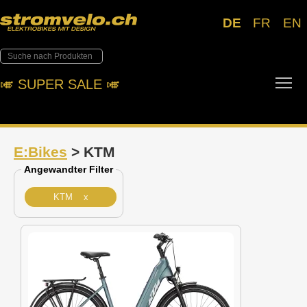
DE
FR
EN
Tog
🎺︎ SUPER SALE 🎺︎
E:Bikes
> KTM
Angewandter Filter
KTM x