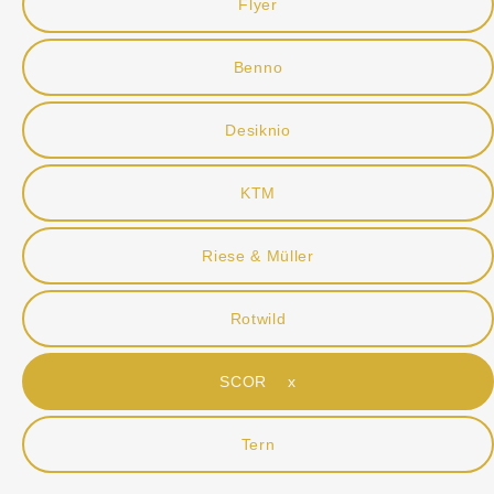
Flyer
Benno
Desiknio
KTM
Riese & Müller
Rotwild
SCOR x
Tern