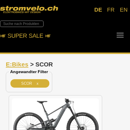
DE
FR
EN
Tog
🎺︎ SUPER SALE 🎺︎
E:Bikes
> SCOR
Angewandter Filter
SCOR x