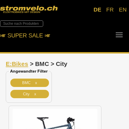
DE
FR
EN
Tog
🎺︎ SUPER SALE 🎺︎
E:Bikes
> BMC > City
Angewandter Filter
BMC x
City x