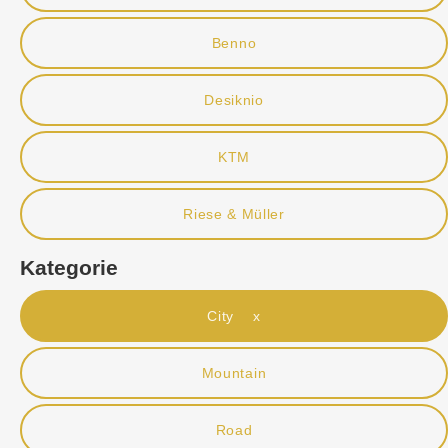
Benno
Desiknio
KTM
Riese & Müller
Kategorie
City x
Mountain
Road