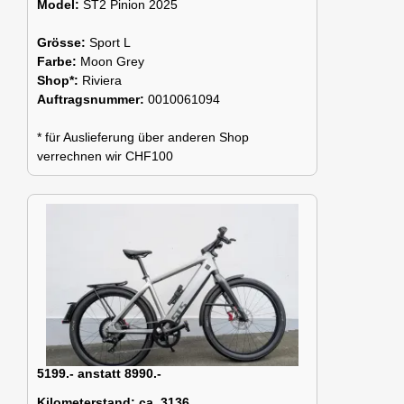
Model:
ST2 Pinion 2025
Grösse:
Sport L
Farbe:
Moon Grey
Shop*:
Riviera
Auftragsnummer:
0010061094
* für Auslieferung über anderen Shop
verrechnen wir CHF100
5199.- anstatt 8990.-
Kilometerstand:
ca. 3136