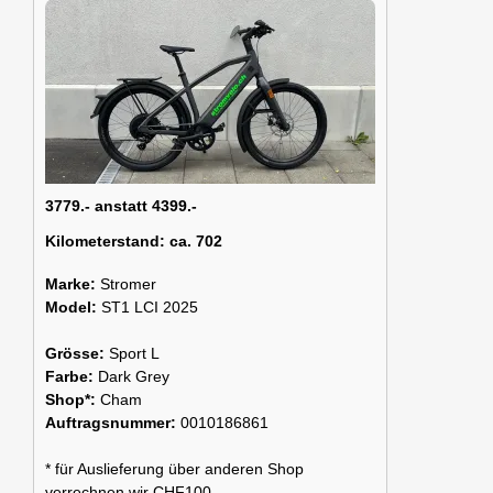
3779.- anstatt 4399.-
Kilometerstand:
ca. 702
Marke:
Stromer
Model:
ST1 LCI 2025
Grösse:
Sport L
Farbe:
Dark Grey
Shop*:
Cham
Auftragsnummer:
0010186861
* für Auslieferung über anderen Shop
verrechnen wir CHF100