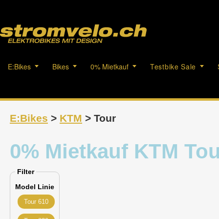
E:Bikes
Bikes
0% Mietkauf
Testbike Sale
E:Bikes
>
KTM
> Tour
0% Mietkauf KTM Tou
Filter
Model Linie
Tour 610