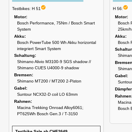
check_circle
check_circle
Testbikes: H 51
H 56:
Motor
Motor
Bosch Performance, 75Nm / Bosch Smart
Bosch
System
25km/h
Akku
Akku
Bosch PowerTube 500 Wh Akku horizontal
Bosch 
integriert Smart System
Schaltu
Schaltung
Shiman
Shimano Alivio M3100-9 SGS shadow //
Bremse
Shimano CUES U4000-9 shadow
Shiman
Bremsen
Gabel
Shimano MT200 / MT200 2-Piston
Suntou
Gabel
Dämpfer
Suntour NCX32-D coil LO 63mm
Rahmen
Rahmen
Macina
Macina Trekking Onroad Alloy6061;
Bosch 
PT625Wh Bosch Gen.3 / T-3150
Testbike Sale ab CHF2649