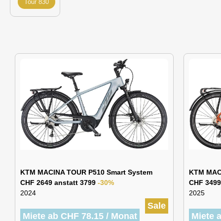
Tour 830
KTM MACINA TOUR P510 Smart System
KTM MAC
CHF 2649 anstatt 3799
-30%
CHF 3499
2024
2025
Sale
Miete ab CHF 78.15 / Monat
Miete 