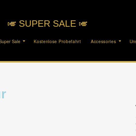
🎺︎ SUPER SALE 🎺︎
Super Sale
Kostenlose Probefahrt
Accessories
Uns
r
c
c
c