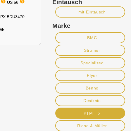
help
help
Eintausch
:
US 56:
mit Eintausch
PX BDU3470
Marke
Wh
BMC
Stromer
Specialized
Flyer
Benno
Desiknio
KTM x
Riese & Müller