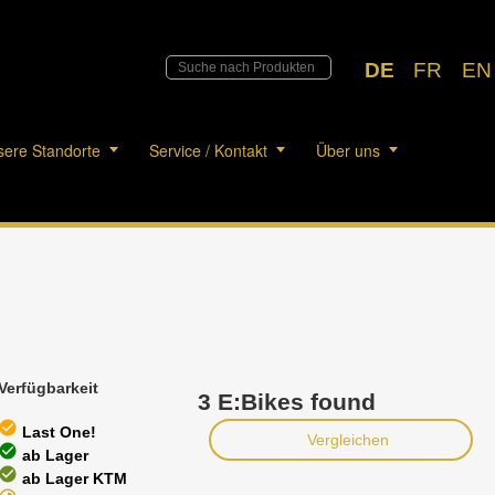
DE
FR
EN
ere Standorte
Service / Kontakt
Über uns
Verfügbarkeit
3 E:Bikes found
heck_circle
Last One!
Vergleichen
heck_circle
ab Lager
heck_circle
ab Lager KTM