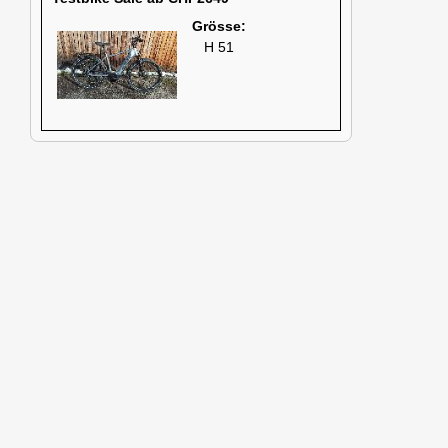
Grösse:
H 51