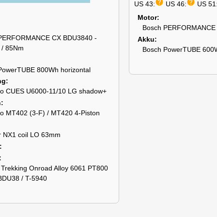
help
help
US 43:
US 46:
US 51
Motor
Bosch PERFORMANCE 
 PERFORMANCE CX BDU3840 -
Akku
 / 85Nm
Bosch PowerTUBE 600
PowerTUBE 800Wh horizontal
ng
o CUES U6000-11/10 LG shadow+
n
o MT402 (3-F) / MT420 4-Piston
r NX1 coil LO 63mm
 Trekking Onroad Alloy 6061 PT800
BDU38 / T-5940