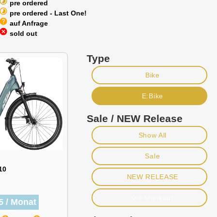
timelapse
pre ordered
timelapse
pre ordered - Last One!
help
auf Anfrage
cancel
sold out
Type
Bike
E:Bike
Sale / NEW Release
Show All
Sale
10
NEW RELEASE
0% Mietkauf
5 / Monat