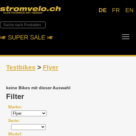
DE
FR
EN
Tog
🎺︎ SUPER SALE 🎺︎
Testbikes
>
Flyer
keine Bikes mit dieser Auswahl
Filter
Marke
Serie
Model