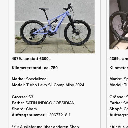
4079.- anstatt 6600.-
4369.- an
Kilometerstand:
ca. 750
Kilomete
Marke:
Specialized
Marke:
Sp
Model:
Turbo Levo SL Comp Alloy 2024
Model:
Tu
Grösse:
S3
Grösse:
Farbe:
SATIN INDIGO / OBSIDIAN
Farbe:
SA
Shop*:
Cham
Shop*:
C
Auftragsnummer:
1206772_8.1
Auftrag
* für Auslieferung über anderen Shop
* für Aus