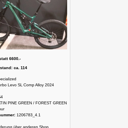
statt 6600.-
rstand:
ca. 114
ecialized
rbo Levo SL Comp Alloy 2024
S4
TIN PINE GREEN / FOREST GREEN
hur
snummer:
1206783_4.1
lieferung über anderen Shop