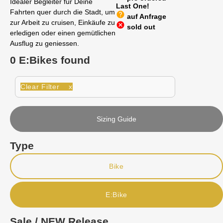
Idealer Begleiter für Deine
Last One!
Fahrten quer durch die Stadt, um
help
auf Anfrage
zur Arbeit zu cruisen, Einkäufe zu
cancel
sold out
erledigen oder einen gemütlichen
Ausflug zu geniessen.
0 E:Bikes found
Clear Filter x
Sizing Guide
Type
Bike
E:Bike
Sale / NEW Release