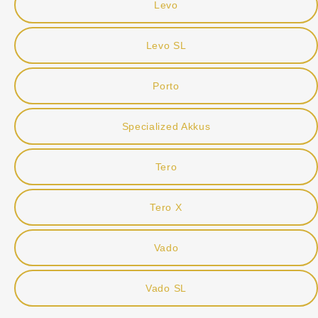
Levo
Levo SL
Porto
Specialized Akkus
Tero
Tero X
Vado
Vado SL