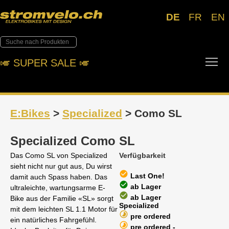
DE
FR
EN
Tog
🎺︎ SUPER SALE 🎺︎
E:Bikes
>
Specialized
> Como SL
Specialized Como SL
Das Como SL von Specialized
Verfügbarkeit
sieht nicht nur gut aus, Du wirst
check_circle
Last One!
damit auch Spass haben. Das
check_circle
ab Lager
ultraleichte, wartungsarme E-
check_circle
ab Lager
Bike aus der Familie «SL» sorgt
Specialized
mit dem leichten SL 1.1 Motor für
timelapse
pre ordered
ein natürliches Fahrgefühl.
timelapse
pre ordered -