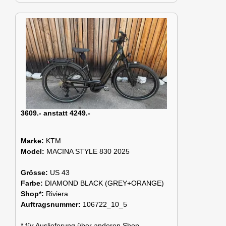
3609.- anstatt 4249.-
Marke:
KTM
Model:
MACINA STYLE 830 2025
Grösse:
US 43
Farbe:
DIAMOND BLACK (GREY+ORANGE)
Shop*:
Riviera
Auftragsnummer:
106722_10_5
* für Auslieferung über anderen Shop