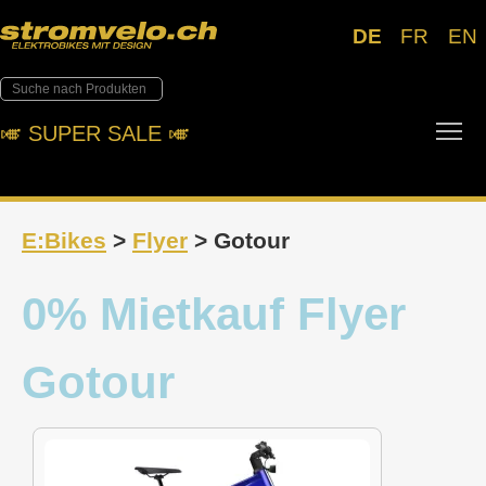
DE
FR
EN
Tog
🎺︎ SUPER SALE 🎺︎
E:Bikes
>
Flyer
> Gotour
0% Mietkauf Flyer
Gotour