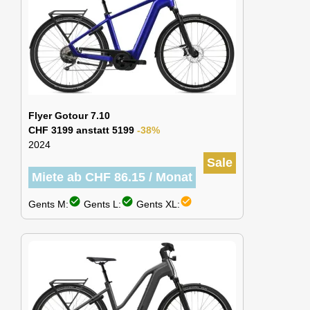
Flyer Gotour 7.10
CHF 3199 anstatt 5199
-38%
2024
Sale
Miete ab CHF 86.15 / Monat
check_circle
check_circle
check_circle
Gents M:
Gents L:
Gents XL: