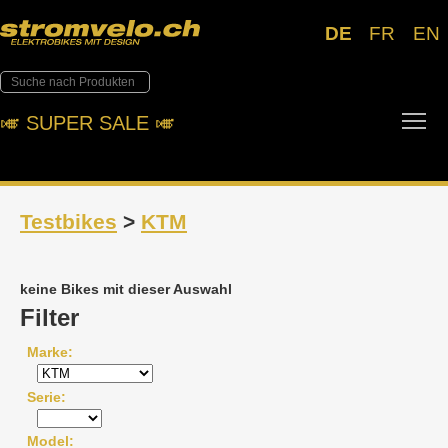
DE
FR
EN
Tog
🎺︎ SUPER SALE 🎺︎
Testbikes
>
KTM
keine Bikes mit dieser Auswahl
Filter
Marke
Serie
Model