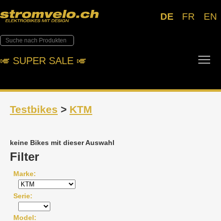
DE
FR
EN
Tog
🎺︎ SUPER SALE 🎺︎
Testbikes
>
KTM
keine Bikes mit dieser Auswahl
Filter
Marke
Serie
Model