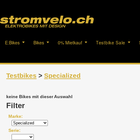
E:Bikes
Bikes
0% Mietkauf
Testbike Sale
Testbikes
>
Specialized
keine Bikes mit dieser Auswahl
Filter
Marke
Serie